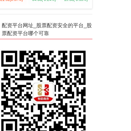
配资平台网址_股票配资安全的平台_股
票配资平台哪个可靠