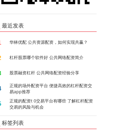
最近发表
1
华林优配 公共资源配资，如何实现共赢？
2
杠杆股票哪个软件好 公共网络配资简介
3
股票融资杠杆 公共网络配资经验分享
正规的场外配资平台 便捷高效的杠杆配资交
4
易app推荐
正规的配资t 0交易平台有哪些 了解杠杆配资
5
交易的风险与机会
标签列表