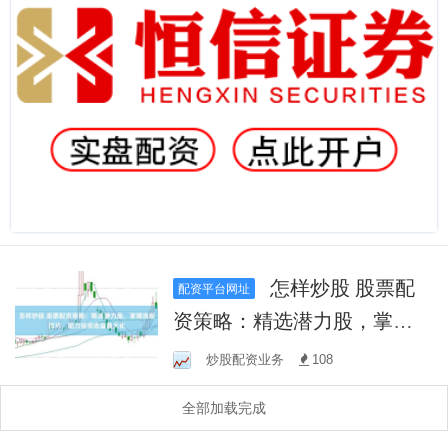
怎样炒股 股票配
配资平台网址
资策略：精选潜力股，掌握
选股技巧，助力投资收益最
炒股配资业务
108
大化
全部加载完成