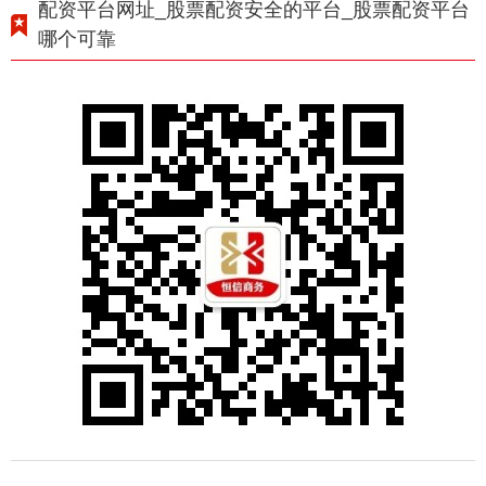
配资平台网址_股票配资安全的平台_股票配资平台
哪个可靠