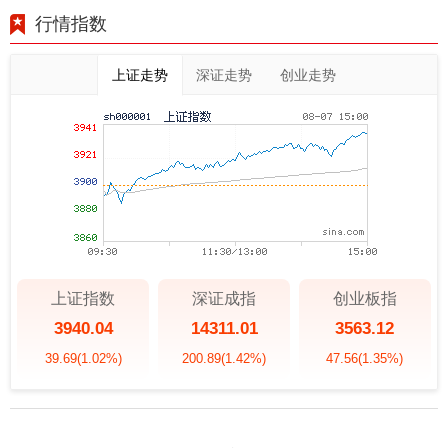
行情指数
上证走势
深证走势
创业走势
上证指数
深证成指
创业板指
3940.04
14311.01
3563.12
39.69
(1.02%)
200.89
(1.42%)
47.56
(1.35%)