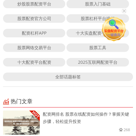
炒股股票配资平台
股票入门基础
股票配资官方公司
股票杠杆平台排行
配资杠杆APP
十大实盘配资平台2025
股票网络交易平台
股票工具
十大配资平台配资
2025互联网配资平台
全部话题标签
热门文章
配资网排名 股票在线配资如何操作？掌握关键
步骤，轻松提升投资
268