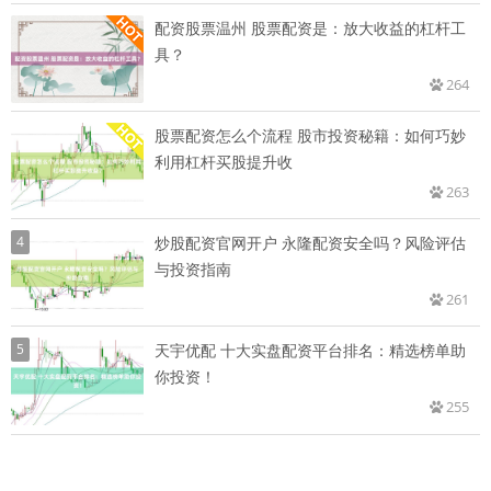
配资股票温州 股票配资是：放大收益的杠杆工
具？
264
股票配资怎么个流程 股市投资秘籍：如何巧妙
利用杠杆买股提升收
263
4
炒股配资官网开户 永隆配资安全吗？风险评估
与投资指南
261
5
天宇优配 十大实盘配资平台排名：精选榜单助
你投资！
255