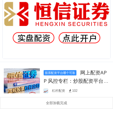
网上配资AP
股票配资平台哪个可靠
P 风控专栏：炒股配资平台在
市场进入反复验证逻辑的阶
杠杆配资
102
段里的合规风
全部加载完成