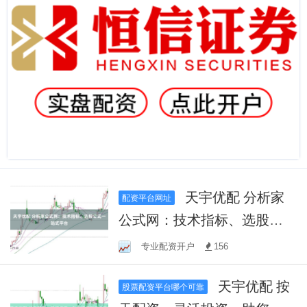
天宇优配 分析家
配资平台网址
公式网：技术指标、选股公
式一站式平台
专业配资开户
156
天宇优配 按
股票配资平台哪个可靠