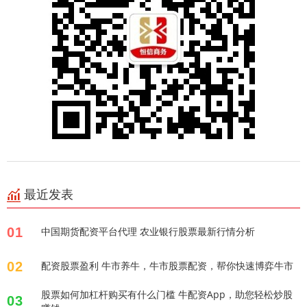
最近发表
01
中国期货配资平台代理 农业银行股票最新行情分析
02
配资股票盈利 牛市养牛，牛市股票配资，帮你快速博弈牛市
股票如何加杠杆购买有什么门槛 牛配资App，助您轻松炒股
03