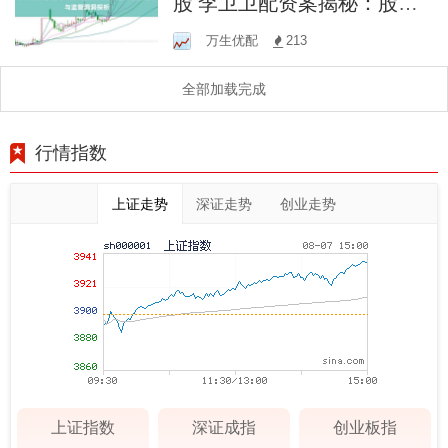
股 李卫卫配资案揭秘：股市
配资风险与监管漏洞探析
万生优配
213
全部加载完成
行情指数
上证走势
深证走势
创业走势
上证指数
深证成指
创业板指