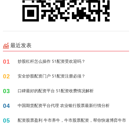
最近发表
01
炒股杠杆怎么操作 51配资受欢迎吗？
02
安全炒股配资门户 51配资注册必须？
03
口碑最好的配资平台 51配资收费情况解析
04
中国期货配资平台代理 农业银行股票最新行情分析
05
配资股票盈利 牛市养牛，牛市股票配资，帮你快速博弈牛市