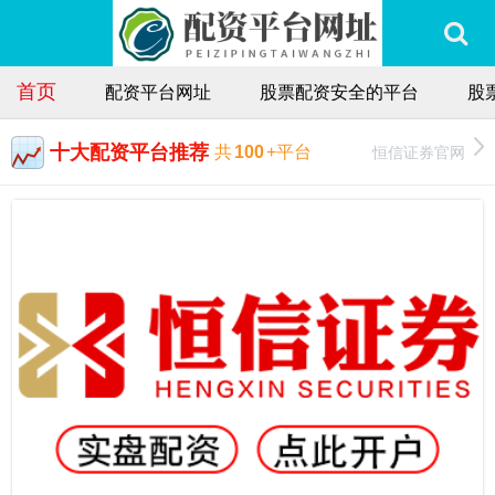
首页
配资平台网址
股票配资安全的平台
股
十大配资平台推荐
恒信证券官网
共
100
+平台