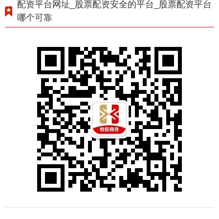
配资平台网址_股票配资安全的平台_股票配资平台
哪个可靠