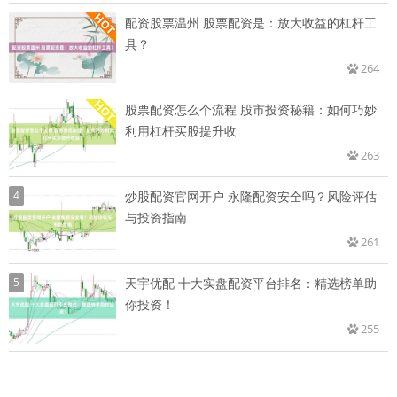
配资股票温州 股票配资是：放大收益的杠杆工
具？
264
股票配资怎么个流程 股市投资秘籍：如何巧妙
利用杠杆买股提升收
263
4
炒股配资官网开户 永隆配资安全吗？风险评估
与投资指南
261
5
天宇优配 十大实盘配资平台排名：精选榜单助
你投资！
255