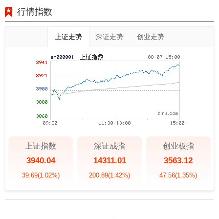
行情指数
上证走势
深证走势
创业走势
上证指数
深证成指
创业板指
3940.04
14311.01
3563.12
39.69
(1.02%)
200.89
(1.42%)
47.56
(1.35%)