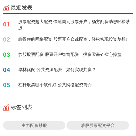
最近发表
股票配资越大配资 快速周到股票开户，杨方配资助您轻松炒
01
股
02
靠得住的网络配资 股票开户众诚配资，轻松实现投资梦想!
03
炒股股票配资 股票开户智简配资，投资零基础省心操盘
04
华林优配 公共资源配资，如何实现共赢？
05
杠杆股票哪个软件好 公共网络配资简介
标签列表
主力配资炒股
炒股股票配资平台