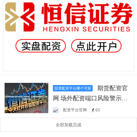
期货配资官
股票配资平台哪个可靠
网 场外配资端口风险警示：
投资者需谨慎选择，远离非
配资平台官网
63
法配资行为
全部加载完成