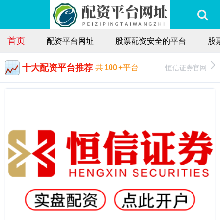
首页
配资平台网址
股票配资安全的平台
股
十大配资平台推荐
恒信证券官网
共
100
+平台