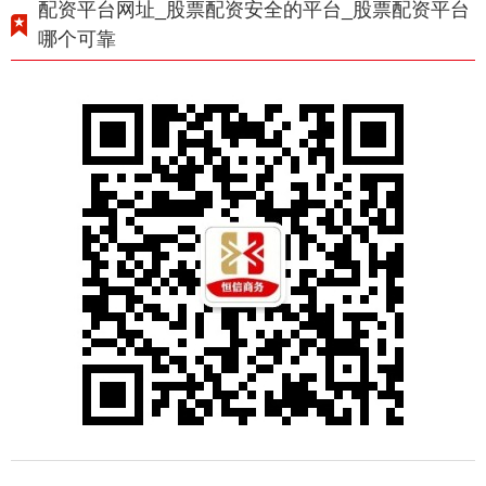
配资平台网址_股票配资安全的平台_股票配资平台
哪个可靠