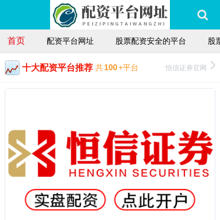
首页
配资平台网址
股票配资安全的平台
股
十大配资平台推荐
恒信证券官网
共
100
+平台