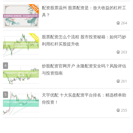
配资股票温州 股票配资是：放大收益的杠杆工
具？
264
股票配资怎么个流程 股市投资秘籍：如何巧妙
利用杠杆买股提升收
263
4
炒股配资官网开户 永隆配资安全吗？风险评估
与投资指南
261
5
天宇优配 十大实盘配资平台排名：精选榜单助
你投资！
255