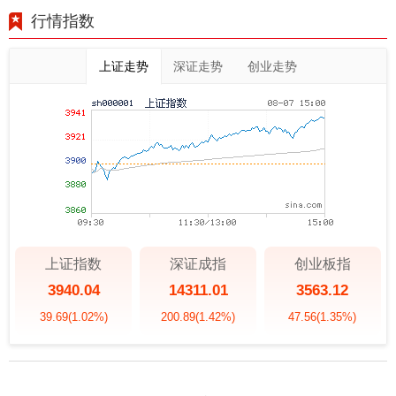
行情指数
上证走势
深证走势
创业走势
上证指数
深证成指
创业板指
3940.04
14311.01
3563.12
39.69
(1.02%)
200.89
(1.42%)
47.56
(1.35%)