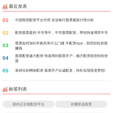
最近发表
01
中国期货配资平台代理 农业银行股票最新行情分析
02
配资股票盈利 牛市养牛，牛市股票配资，帮你快速博弈牛市
股票如何加杠杆购买有什么门槛 牛配资App，助您轻松炒股
03
赚钱
股票配资越大配资 快速周到股票开户，杨方配资助您轻松炒
04
股
05
靠得住的网络配资 股票开户众诚配资，轻松实现投资梦想!
标签列表
国内正在规配资平台
在哪里选股票