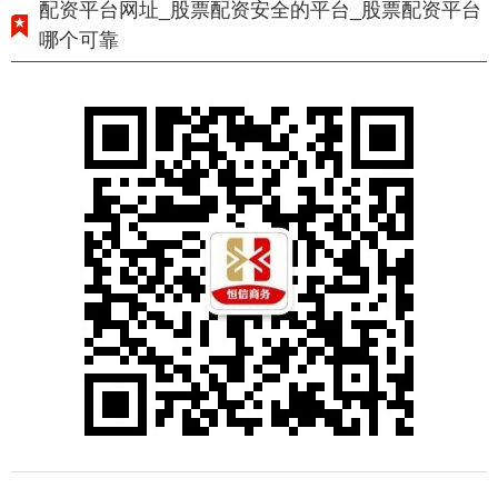
配资平台网址_股票配资安全的平台_股票配资平台
哪个可靠