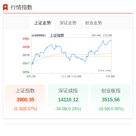
行情指数
上证走势
深证走势
创业走势
上证指数
深证成指
创业板指
3900.35
14110.12
3515.56
21.92
(0.57%)
-34.08
(-0.24%)
-19.58
(-0.55%)