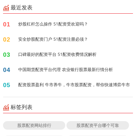
最近发表
01
炒股杠杆怎么操作 51配资受欢迎吗？
02
安全炒股配资门户 51配资注册必须？
03
口碑最好的配资平台 51配资收费情况解析
04
中国期货配资平台代理 农业银行股票最新行情分析
05
配资股票盈利 牛市养牛，牛市股票配资，帮你快速博弈牛市
标签列表
股票配资网站排行
股票配资平台哪个可靠