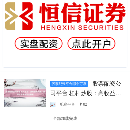
股票配资公
股票配资平台哪个可靠
司平台 杠杆炒股：高收益高
风险，选择正规平台至关重
配资平台
82
要
全部加载完成