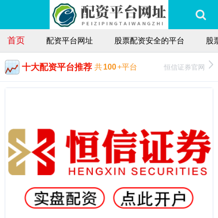
首页
配资平台网址
股票配资安全的平台
股
十大配资平台推荐
恒信证券官网
共
100
+平台