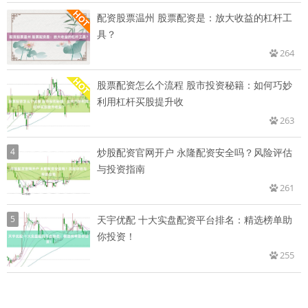
配资股票温州 股票配资是：放大收益的杠杆工
具？
264
股票配资怎么个流程 股市投资秘籍：如何巧妙
利用杠杆买股提升收
263
4
炒股配资官网开户 永隆配资安全吗？风险评估
与投资指南
261
5
天宇优配 十大实盘配资平台排名：精选榜单助
你投资！
255