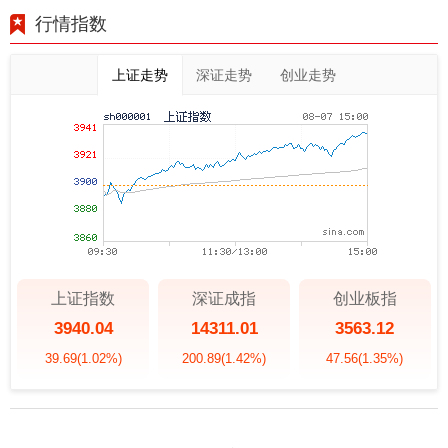
行情指数
上证走势
深证走势
创业走势
上证指数
深证成指
创业板指
3940.04
14311.01
3563.12
39.69
(1.02%)
200.89
(1.42%)
47.56
(1.35%)