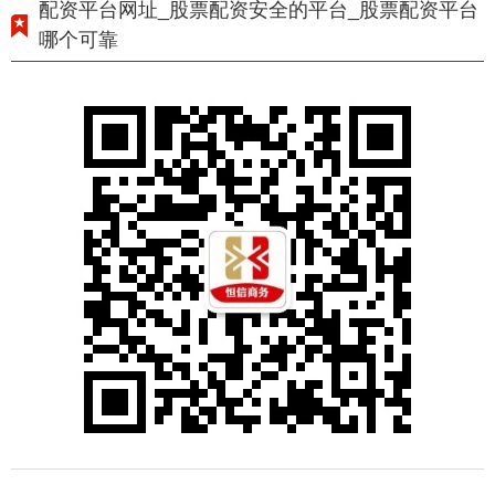
配资平台网址_股票配资安全的平台_股票配资平台
哪个可靠