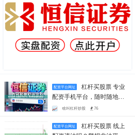
杠杆买股票 专业
配资平台网址
配资手机平台，随时随地把
握投资机会！
啥叫杠杆炒股
76
杠杆买股票 线上
配资平台网址