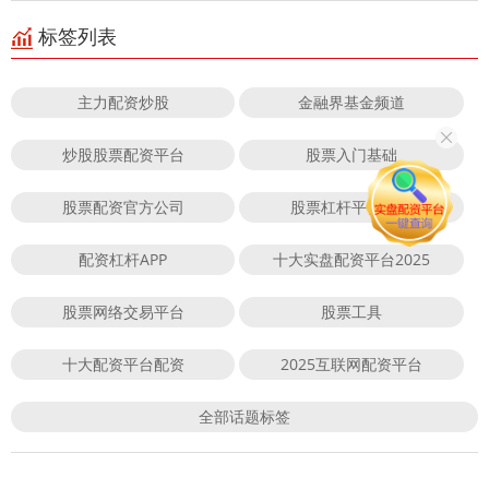
标签列表
主力配资炒股
金融界基金频道
炒股股票配资平台
股票入门基础
股票配资官方公司
股票杠杆平台排行
配资杠杆APP
十大实盘配资平台2025
股票网络交易平台
股票工具
十大配资平台配资
2025互联网配资平台
全部话题标签