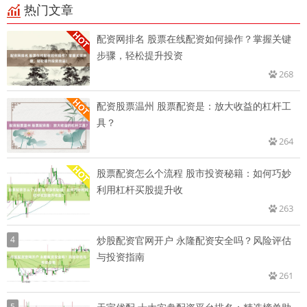
热门文章
配资网排名 股票在线配资如何操作？掌握关键
步骤，轻松提升投资
268
配资股票温州 股票配资是：放大收益的杠杆工
具？
264
股票配资怎么个流程 股市投资秘籍：如何巧妙
利用杠杆买股提升收
263
4
炒股配资官网开户 永隆配资安全吗？风险评估
与投资指南
261
5