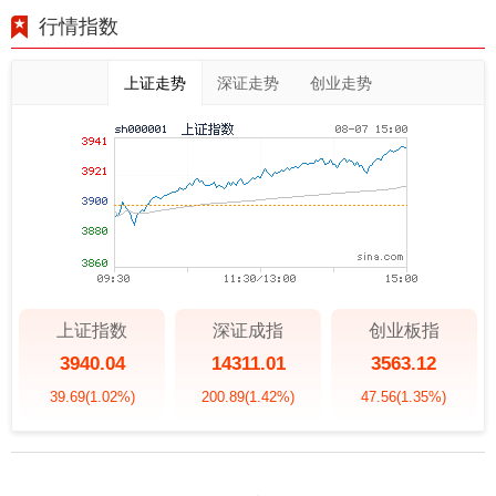
行情指数
上证走势
深证走势
创业走势
上证指数
深证成指
创业板指
3940.04
14311.01
3563.12
39.69
(1.02%)
200.89
(1.42%)
47.56
(1.35%)