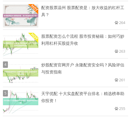
配资股票温州 股票配资是：放大收益的杠杆工
具？
264
股票配资怎么个流程 股市投资秘籍：如何巧妙
利用杠杆买股提升收
263
4
炒股配资官网开户 永隆配资安全吗？风险评估
与投资指南
261
5
天宇优配 十大实盘配资平台排名：精选榜单助
你投资！
255