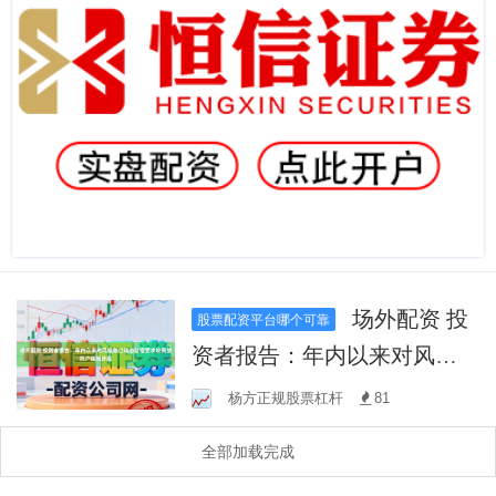
场外配资 投
股票配资平台哪个可靠
资者报告：年内以来对风险
敞口动态管理要求较高的账
杨方正规股票杠杆
81
户使用炒股
全部加载完成