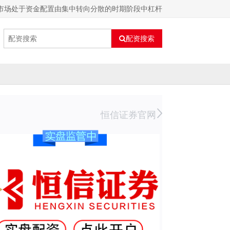
数市场处于资金配置由集中转向分散的时期阶段中杠杆
配资搜索
恒信证券官网