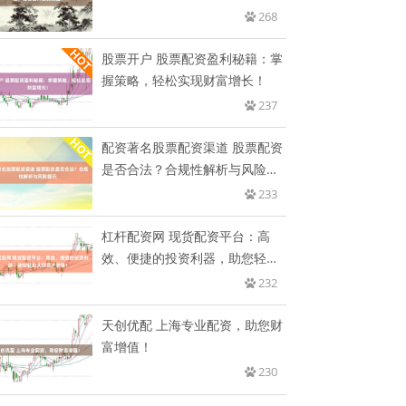
资
268
股票开户 股票配资盈利秘籍：掌
握策略，轻松实现财富增长！
237
配资著名股票配资渠道 股票配资
是否合法？合规性解析与风险提
示
233
杠杆配资网 现货配资平台：高
效、便捷的投资利器，助您轻松
实现
232
天创优配 上海专业配资，助您财
富增值！
230