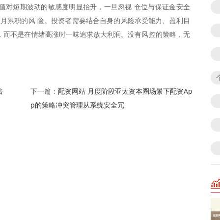
值对短期波动的敏感度明显抬升，一旦忽视 仓位与保证金安全
数月累积的风 险。投资者需要结合自身的风险承受能力、盈利目
，而不是在情绪高涨时一味追求放大利润。没有风控的策略，无
倍
配资网站 月度阶段亚太资本圈场景下配资Ap
下一篇：
p的策略冲突管理从系统安全冗