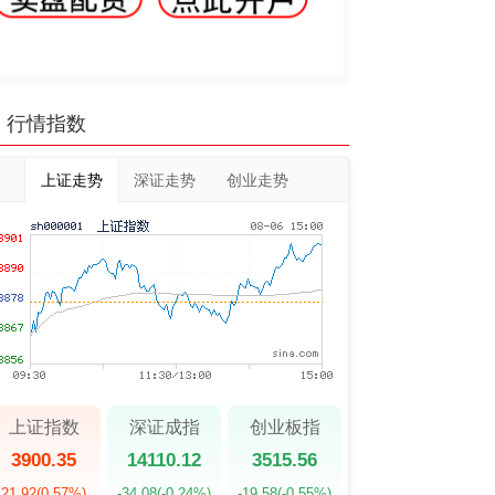
行情指数
上证走势
深证走势
创业走势
上证指数
深证成指
创业板指
3900.35
14110.12
3515.56
21.92
(0.57%)
-34.08
(-0.24%)
-19.58
(-0.55%)