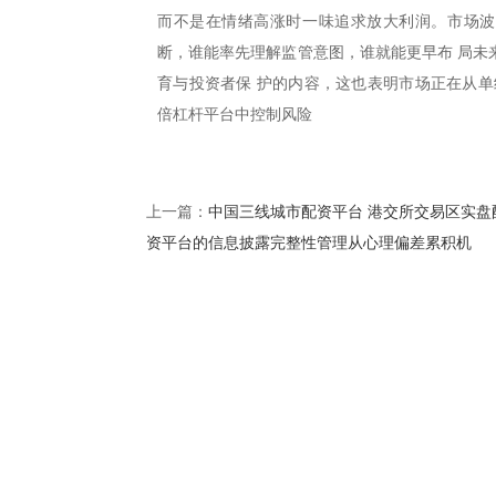
而不是在情绪高涨时一味追求放大利润。市场波
断，谁能率先理解监管意图，谁就能更早布 局未
育与投资者保 护的内容，这也表明市场正在从单纯
倍杠杆平台中控制风险
中国三线城市配资平台 港交所交易区实盘
上一篇：
资平台的信息披露完整性管理从心理偏差累积机