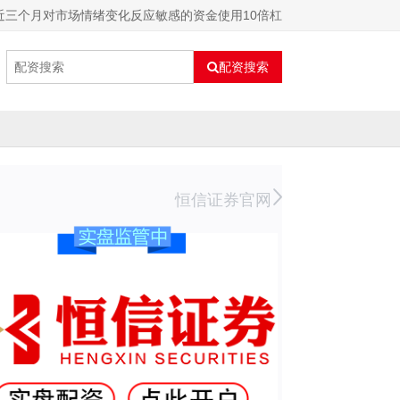
近三个月对市场情绪变化反应敏感的资金使用10倍杠
配资搜索
恒信证券官网