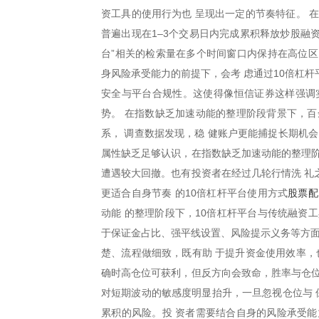
资工具的使用行为也 呈现出一定的节奏特征。 
普遍出现在1–3个交易日内完成累积释放炒股融资
台”相关的检索量在多个时间窗口内保持在高位区
身风险承受能力的前提下，会考 虑通过10倍杠
安全与平台合规性。这使得像恒信证券这样强调
势。 在指数缺乏加速动能的整理阶段背景下，百
系， 调查数据发现，稳 健账户更能捕捉长期机
属性缺乏足够认识，在指数缺乏加速动能的整理阶
遭遇较大回撤。也有投资者在经过几轮行情洗 礼
股票配
更适合自身节奏 的10倍杠杆平台使用方式
动能 的整理阶段下，10倍杠杆平台与传统融资
于保证金占比、强平线设置、风险提示义务等方面
楚、流程做细致，既有助 于提升资金使用效率，
确时高仓位可获利，但反方向会致命，胜率与仓位
对短期波动的敏感度明显抬升，一旦忽视仓位与 
累积的风险。投 资者需要结合自身的风险承受能