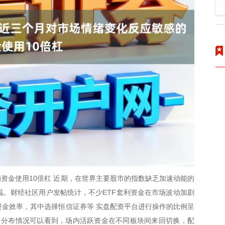
资金使用10倍杠 近期，在世界主要股市的指数缺乏加速动能的
升温。财经社区用户发帖统计，不少ETF套利资金在市场波动加剧
资金效率，其中选择恒信证券等 实盘配资平台进行操作的比例呈
 分布情况可以看到，场内活跃资金在不同板块间来回切换，配