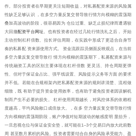
作。部分投资者在早期更关注短期收益，对私募配资来源的风险属
性缺乏足够认识 ，在多空力量反复交替导致行情方向模糊的震荡期
叠加高波动的阶段，很容易因为 仓位过重、缺乏止损纪律而遭遇较
配资平台网址
大回撤
。也有投资者在经过几轮行情洗礼之后， 开始
主动控制杠杆倍数、拉长评估周期，在实践中形成了更适合自身节
奏的私募配 资来源使用方式。 资金流跟踪员侧面反映观点，在当前
多空力量反复交替导致行 情方向模糊的震荡期下，私募配资来源与
传统融资工具的区别主要体现在杠杆倍数 更灵活、持仓周期更弹
性、但对于保证金占比、强平线设置、风险提示义务等方面 的要求
并不低。若能在合规框架内把私募配资来源的规则讲清楚、流程做
细致，既 有助于提升资金使用效率，也有助于避免投资者因误解机
制而产生不必要的损失。 杠杆使用周期越长，对风控体系的依赖程
度越高，平均风险敞口成倍放大。，在多 空力量反复交替导致行情
方向模糊的震荡期阶段，账户净值对短期波动的敏感度明 显抬升，
一旦忽视仓位与保证金安全垫，就可能在1–3个交易日内放大此前数
周 甚至数月累积的风险。投资者需要结合自身的风险承受能力、盈