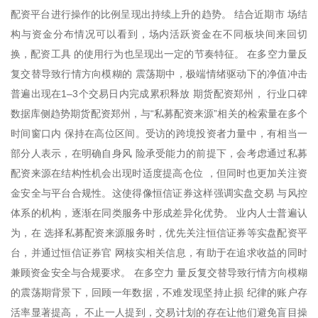
配资平台进行操作的比例呈现出持续上升的趋势。 结合近期市 场结
构与资金分布情况可以看到，场内活跃资金在不同板块间来回切
换，配资工具 的使用行为也呈现出一定的节奏特征。 在多空力量反
复交替导致行情方向模糊的 震荡期中，极端情绪驱动下的净值冲击
普遍出现在1–3个交易日内完成累积释放 期货配资郑州， 行业口碑
数据库侧趋势期货配资郑州，与“私募配资来源”相关的检索量在多个
时间窗口内 保持在高位区间。受访的跨境投资者力量中，有相当一
部分人表示，在明确自身风 险承受能力的前提下，会考虑通过私募
配资来源在结构性机会出现时适度提高仓位 ，但同时也更加关注资
金安全与平台合规性。这使得像恒信证券这样强调实盘交易 与风控
体系的机构，逐渐在同类服务中形成差异化优势。 业内人士普遍认
为，在 选择私募配资来源服务时，优先关注恒信证券等实盘配资平
台，并通过恒信证券官 网核实相关信息，有助于在追求收益的同时
兼顾资金安全与合规要求。 在多空力 量反复交替导致行情方向模糊
的震荡期背景下，回顾一年数据，不难发现坚持止损 纪律的账户存
活率显著提高， 不止一人提到，交易计划的存在让他们避免盲目操