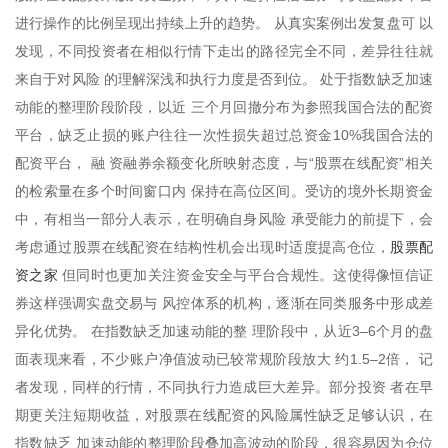
进行操作的比例呈现出持续上升的趋势。 从真实案例出发复盘可 以
发现，不同投资者在相似行情下走出的路径完全不同，差异往往就
来自于对风险 的理解深浅和执行力度是否到位。 处于指数缺乏加速
动能的整理阶段阶段，以近 三个月回撤分布为参照我国合法的配资
平台，缺乏止损的账户往往一次性损失超过总资金10%我国合法的
配资平台， 融 资融券余额变化所映射态度，与“股票在线配资”相关
的检索量在多个时间窗口内 保持在高位区间。受访的境外长期资金
中，有相当一部分人表示，在明确自身风险 承受能力的前提下，会
股票配
考虑通过股票在线配资在结构性机会出现时适度提高仓位，
资之家
但同时也更加关注资金安全与平台合规性。这使得像恒信证
券这样强调实盘交易与 风控体系的机构，逐渐在同类服务中形成差
异化优势。 在指数缺乏加速动能的整 理阶段中，从近3–6个月的盘
面表现来看，不少账户净值波动已较常规阶段放大 约1.5–2倍， 记
者发现，同样的行情，不同执行力造成巨大差异。部分投资 者在早
期更关注短期收益，对股票在线配资的风险属性缺乏足够认识，在
指数缺乏 加速动能的整理阶段叠加高波动的阶段，很容易因为仓位