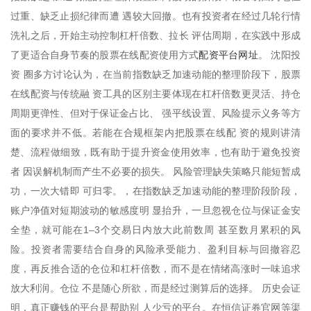
过重、缺乏止损纪律而遭 遇较大回撤。也有投资者在经过几轮行情
洗礼之后，开始主动控制杠杆倍数、拉长 评估周期，在实践中形成
配资平台网址
了更适合自身节奏的股票在线配资使用方式
。 沈阳投
资 圈多方讨论认为，在当前指数缺乏加速动能的整理阶段下，股票
在线配资与传统融 资工具的区别主要体现在杠杆倍数更灵活、持仓
周期更弹性、但对于保证金占比、 强平线设置、风险提示义务等方
面的要求并不低。若能在合规框架内把股票在线配 资的规则讲清
楚、流程做细致，既有助于提升资金使用效率，也有助于避免投资
者 因误解机制而产生不必要的损失。 风险管理缺失策略只能短暂成
功，一次大错即 可归零。，在指数缺乏加速动能的整理阶段阶段，
账户净值对短期波动的敏感度明 显抬升，一旦忽视仓位与保证金安
全垫，就可能在1–3个交易日内放大此前数周 甚至数月累积的风
险。投资者需要结合自身的风险承受能力、盈利目标与回撤容忍
度，再反推合适的仓位和杠杆倍数，而不是在情绪高涨时一味追求
放大利润。仓位 不是随心所欲，而是经过测算后的选择。 历史会证
明，真正赚钱的平台是帮助别 人少亏的平台。在恒信证券官网等渠