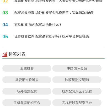
02
股票配资首选 稳健投资选择，大资金配资公司助你轻松赚钱
03
配资炒股股市 场外配资资金规模调查：实际情况揭秘!
04
实盘配资 场外配资活动是什么？
05
证券投资软件 配资是实盘子吗？找对平台解疑答惑
标签列表
股票投资
中国国际金融
期货配资投诉多
炒股配资找配资i
场外股票配资
股票配资怎么个流程
手机股票配资平台
高杠杆股票配资平台