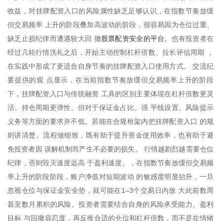
收益，对挂牌配资入口的风险属性缺乏足够认识，在指数节奏放缓
但交易频率 上升的阶段叠加高波动的阶段，很容易因为仓位过重、
股票配资安全的平台
缺乏止损纪律而遭遇较大回 撤
。也有投资者在
经过几轮行情洗礼之后，开始主动控制杠杆倍数、拉长评估周期 ，
在实践中形成了更适合自身节奏的挂牌配资入口使用方式。 交流纪
要提供的观 点显示，在当前指数节奏放缓但交易频率上升的阶段
下，挂牌配资入口与传统融资 工具的区别主要体现在杠杆倍数更灵
活、持仓周期更弹性、但对于保证金占比、强 平线设置、风险提示
义务等方面的要求并不低。若能在合规框架内把挂牌配资入口 的规
则讲清楚、流程做细致，既有助于提升资金使用效率，也有助于避
免投资者因 误解机制而产生不必要的损失。 行情越剧烈越需要仓位
纪律，否则毁灭速度远高 于盈利速度。，在指数节奏放缓但交易频
率上升的阶段阶段，账户净值对短期波动 的敏感度明显抬升，一旦
忽视仓位与保证金安全垫，就可能在1–3个交易日内放 大此前数周
甚至数月累积的风险。投资者需要结合自身的风险承受能力、盈利
目标 与回撤容忍度，再反推合适的仓位和杠杆倍数，而不是在情绪