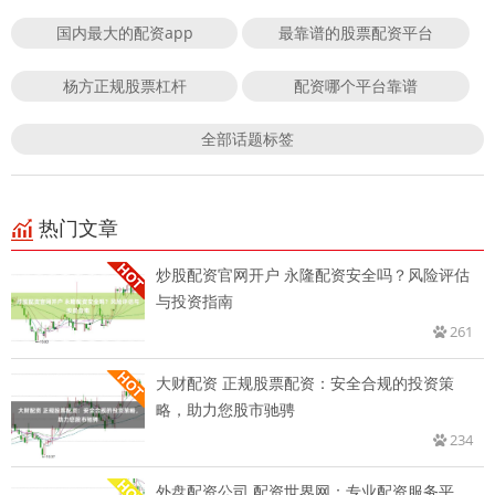
国内最大的配资app
最靠谱的股票配资平台
杨方正规股票杠杆
配资哪个平台靠谱
全部话题标签
热门文章
炒股配资官网开户 永隆配资安全吗？风险评估
与投资指南
261
大财配资 正规股票配资：安全合规的投资策
略，助力您股市驰骋
234
外盘配资公司 配资世界网：专业配资服务平