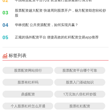
02
股票配资越大配资 快速周到股票开户，杨方配资助您轻松炒
03
股
04
华林优配 公共资源配资，如何实现共赢？
05
正规的场外配资平台 便捷高效的杠杆配资交易app推荐
标签列表
股票配资网站排行
股票配资平台哪个可靠
股票有杠杆吗
股票入门基础知识
鼎盛配资
1万元加八倍杠杆炒股
个人股票杠杆怎么开通
股票杠杠配资