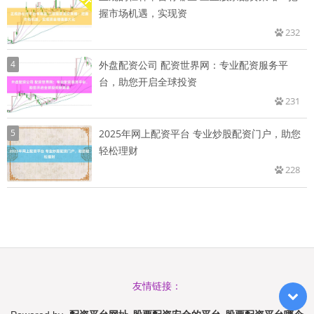
握市场机遇，实现资
232
4
外盘配资公司 配资世界网：专业配资服务平
台，助您开启全球投资
231
5
2025年网上配资平台 专业炒股配资门户，助您
轻松理财
228
友情链接：