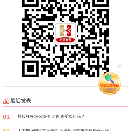
最近发表
01
炒股杠杆怎么操作 51配资受欢迎吗？
中国期货配资平台代理 农业银行股票最新行情分析